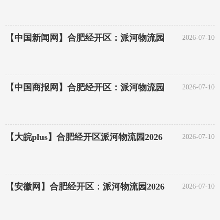
能持续提升
【中国新闻网】合肥经开区：派河物流园
2026-07-10
2026年上半年枢纽效能持续提升
【中国商报网】合肥经开区：派河物流园
2026-07-10
2026年上半年枢纽效能持续提升
【大皖plus】合肥经开区派河物流园2026
2026-07-10
年上半年枢纽效能持续提升
【安徽网】合肥经开区：派河物流园2026
2026-07-10
年上半年枢纽效能持续提升