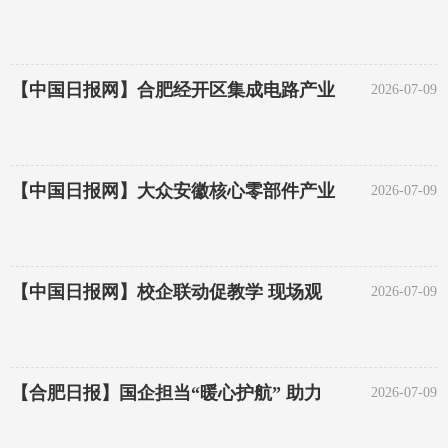
融便利店”
【中国日报网】合肥经开区集成电路产业
2026-07-09
园项目建设稳步推进
【中国日报网】大众安徽核心零部件产业
2026-07-09
园A4#、A5#标准厂房顺利封顶
【中国日报网】校企联动促教学 现场观
2026-07-09
摩强实践
【合肥日报】国企担当“暖心护航” 助力
2026-07-09
中高考