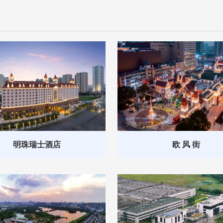
明珠瑞士酒店
欧 风 街