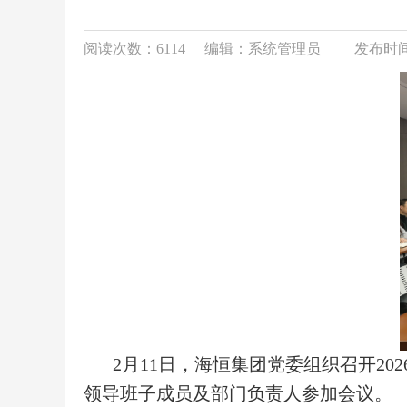
阅读次数：6114
编辑：系统管理员
发布时间：2
2月11日，海恒集团党委组织召开2
领导班子成员及部门负责人参加会议。