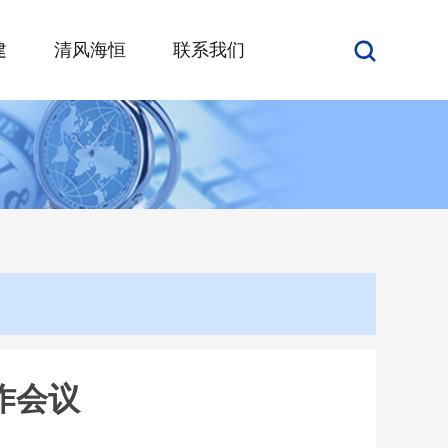
建
清风海恒
联系我们
作会议