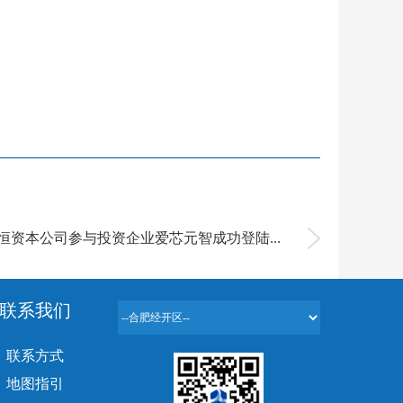
恒资本公司参与投资企业爱芯元智成功登陆...
联系我们
联系方式
地图指引